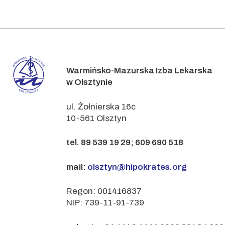
Warmińsko-Mazurska Izba Lekarska
w Olsztynie
ul. Żołnierska 16c
10-561 Olsztyn
tel. 89 539 19 29; 609 690 518
mail:
olsztyn@hipokrates.org
Regon: 001416837
NIP: 739-11-91-739