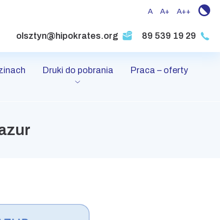
A
A+
A++
olsztyn@hipokrates.org
89 539 19 29
zinach
Druki do pobrania
Praca – oferty
azur