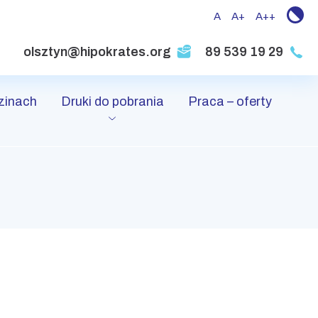
A
A+
A++
olsztyn@hipokrates.org
89 539 19 29
zinach
Druki do pobrania
Praca – oferty