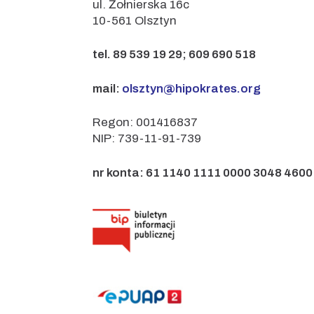
ul. Żołnierska 16c
10-561 Olsztyn
tel. 89 539 19 29; 609 690 518
mail:
olsztyn@hipokrates.org
Regon: 001416837
NIP: 739-11-91-739
nr konta: 61 1140 1111 0000 3048 4600