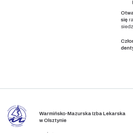
Otwa
się
ra
siedz
Czło
denty
Warmińsko-Mazurska Izba Lekarska
w Olsztynie