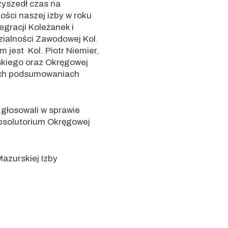
zyszedł czas na
ści naszej izby w roku
egracji Koleżanek i
zialności Zawodowej Kol.
est Kol. Piotr Niemier,
skiego oraz Okręgowej
nych podsumowaniach
głosowali w sprawie
 absolutorium Okręgowej
azurskiej Izby