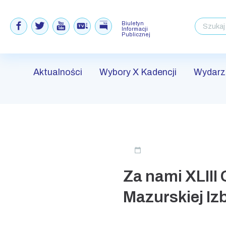
Biuletyn
Informacji
Publicznej
Aktualności
Wybory X Kadencji
Wydarz
Skip
to
Za nami XLIII
content
Mazurskiej Iz