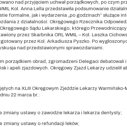
sowano nad przyjęciem uchwał porządkowych, po czym pr
MIL Kol. Anna Lella przedstawiła podsumowanie działalno
ie formalne, jak i wydarzenia „po godzinach” służące int
ozdania z działalności: Okręgowego Rzecznika Odpowied
Okręgowego Sądu Lekarskiego, którego Przewodniczącym j
tawiony przez Skarbnika ORL WMIL – Kol. Leszka Cichow
rzygotowany przez Kol. Arkadiusza Pyszko. Po wygłoszo
 dyskusja nad przedstawionymi sprawozdaniami.
 porządkiem obrad, zgromadzeni Delegaci debatowali i 
isk i apeli zjazdowych. Okręgowy Zjazd Lekarzy udzielił
zyjętych na XLIII Okręgowym Zjeździe Lekarzy Warmińsko-M
 dniu 22 marca br.:
ie zmiany ustawy o zawodzie lekarza i lekarza dentysty;
ie zmiany ustawy o refundacji leków;