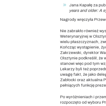
Jana Kapałę za publ
years and older: A s
Nagrody wręczyła Przewo
Nie zabrakło również wy
Weterynaryjnej w Olsztyn
wielu płaszczyznach, zw
Kończąc wystąpienie, ży
Zakrzewski, dyrektor W
Olsztynie podkreślił, ż
stanowi więc pod tym w
Lekarzy byli też poprzed
uwagę fakt, że jako dele
Zabłocki oraz aktualna P
pełniących funkcję preze
Po wyróżnieniach i prze
rozpoczęto od wyboru Pr