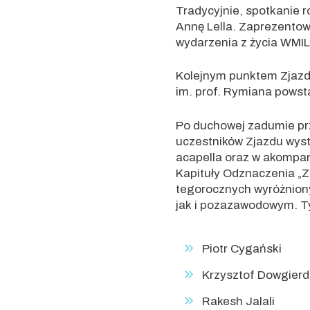
Tradycyjnie, spotkanie r
Annę Lella. Zaprezentow
wydarzenia z życia WMIL,
Kolejnym punktem Zjazdu
im. prof. Rymiana powsta
Po duchowej zadumie prz
uczestników Zjazdu wyst
acapella oraz w akompa
Kapituły Odznaczenia „Z
tegorocznych wyróżniony
jak i pozazawodowym. Ty
Piotr Cygański
Krzysztof Dowgierd
Rakesh Jalali