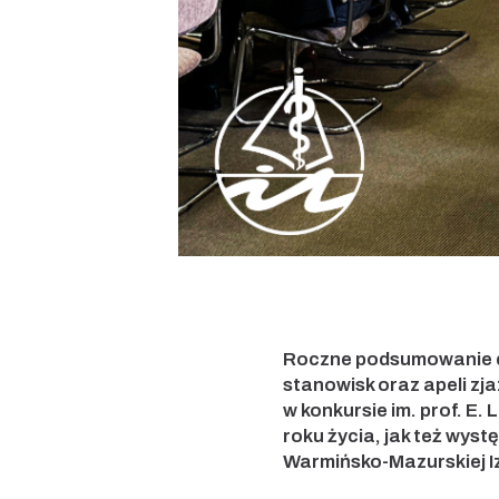
Roczne podsumowanie dzi
stanowisk oraz apeli z
w konkursie im. prof. E
roku życia, jak też wyst
Warmińsko-Mazurskiej Izb