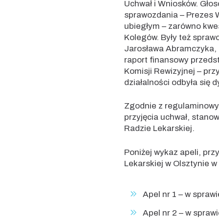
Uchwał i Wniosków. Gło
sprawozdania – Prezes W
ubiegłym – zarówno kwest
Kolegów. Były też spraw
Jarosława Abramczyka, 
raport finansowy przeds
Komisji Rewizyjnej – p
działalności odbyła się
Zgodnie z regulaminowym
przyjęcia uchwał, stanow
Radzie Lekarskiej.
Poniżej wykaz apeli, pr
Lekarskiej w Olsztynie w
Apel nr 1 – w spraw
Apel nr 2 – w spraw