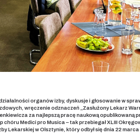
ałalności organów izby, dyskusje i głosowanie w spraw
jazdowych, wręczenie odznaczeń „Zasłużony Lekarz Warm
. Lenkiewicza za najlepszą pracę naukową opublikowaną 
ęp chóru Medici pro Musica – tak przebiegał XLIII Okręg
y Lekarskiej w Olsztynie, który odbył się dnia 22 marca 