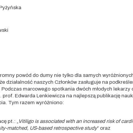
-Pyżyńska
ski
omny powód do dumy nie tylko dla samych wyróżnionych, a
, że działalność naszych Członków zasługuje na podkreślen
ec! Podczas marcowego spotkania dwóch młodych lekarzy o
. prof. Edwarda Lenkiewicza na najlepszą publikację nauk
ycia. Tym razem wyróżniono:
cę pt.: „
Vitiligo is associated with an increased risk of car
sity-matched, US-based retrospective study
” oraz