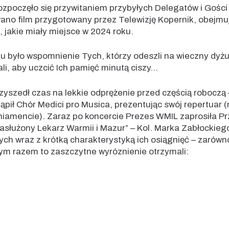
ozpoczęło się przywitaniem przybyłych Delegatów i Gości
ano film przygotowany przez Telewizję Kopernik, obejmu
 jakie miały miejsce w 2024 roku.
 było wspomnienie Tych, którzy odeszli na wieczny dyżu
li, aby uczcić Ich pamięć minutą ciszy…
yszedł czas na lekkie odprężenie przed częścią roboczą –
ąpił Chór Medici pro Musica, prezentując swój repertuar 
niamencie). Zaraz po koncercie Prezes WMIL zaprosiła 
asłużony Lekarz Warmii i Mazur” – Kol. Marka Zabłockieg
ch wraz z krótką charakterystyką ich osiągnięć – zarów
m razem to zaszczytne wyróznienie otrzymali: