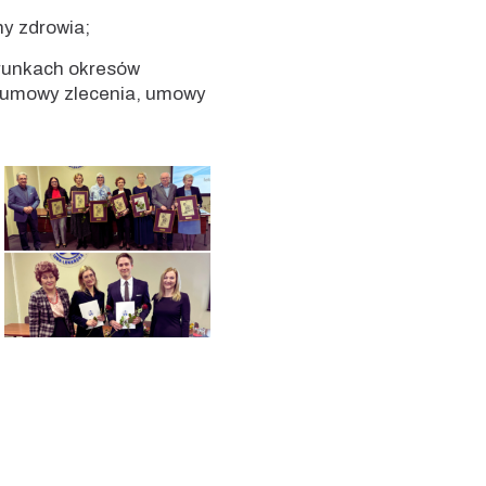
ny zdrowia;
arunkach okresów
j, umowy zlecenia, umowy