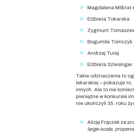
Magdalena Milbrat
Elżbieta Tokarska
Zygmunt Tomaszew
Bogumiła Tomczyk
Andrzej Tutaj
Elżbieta Szlesinger
Takie odznaczenia to ogr
lekarskiej – pokazuje to
innych. Ale to nie koni
pieniężne w konkursie im
nie ukończyli 35. roku ż
Alicję Frączek za pra
large-scale, propen