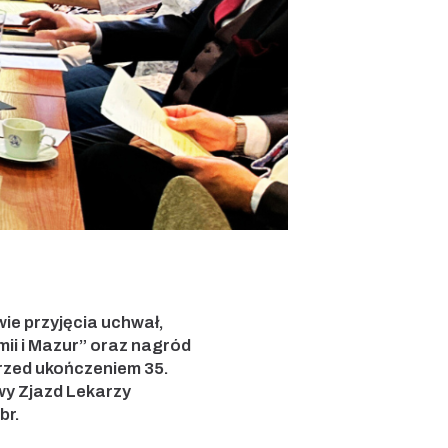
ie przyjęcia uchwał,
ii i Mazur” oraz nagród
przed ukończeniem 35.
owy Zjazd Lekarzy
br.