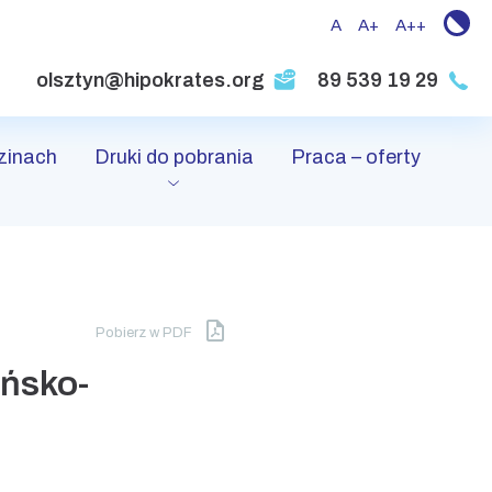
A
A+
A++
olsztyn@hipokrates.org
89 539 19 29
zinach
Druki do pobrania
Praca – oferty
Pobierz w PDF
ińsko-