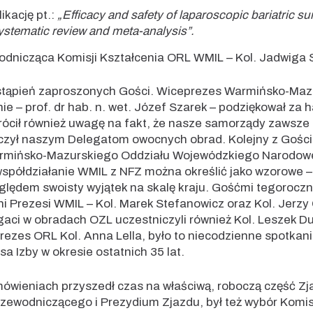
ikację pt.:
„Efficacy and safety of laparoscopic bariatric sur
ystematic review and meta-analysis”.
dnicząca Komisji Kształcenia ORL WMIL – Kol. Jadwiga 
stąpień zaproszonych Gości. Wiceprezes Warmińsko-Mazu
ie – prof. dr hab. n. wet. Józef Szarek – podziękował za
rócił również uwagę na fakt, że nasze samorządy zawsze 
czył naszym Delegatom owocnych obrad. Kolejny z Gości 
armińsko-Mazurskiego Oddziału Wojewódzkiego Narodow
e współdziałanie WMIL z NFZ można określić jako wzorowe
zględem swoisty wyjątek na skalę kraju. Gośćmi tegoroc
ni Prezesi WMIL – Kol. Marek Stefanowicz oraz Kol. Jerzy 
gaci w obradach OZL uczestniczyli również Kol. Leszek Du
rezes ORL Kol. Anna Lella, było to niecodzienne spotkan
sa Izby w okresie ostatnich 35 lat.
mówieniach przyszedł czas na właściwą, roboczą część Zj
zewodniczącego i Prezydium Zjazdu, był też wybór Komis