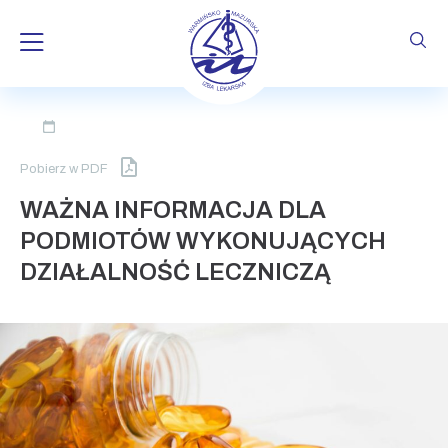
Skip
to
Pobierz w PDF
content
WAŻNA INFORMACJA DLA
PODMIOTÓW WYKONUJĄCYCH
DZIAŁALNOŚĆ LECZNICZĄ