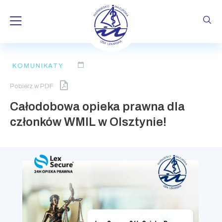
Skip
KOMUNIKATY
to
content
Pobierz w PDF
Całodobowa opieka prawna dla
członków WMIL w Olsztynie!