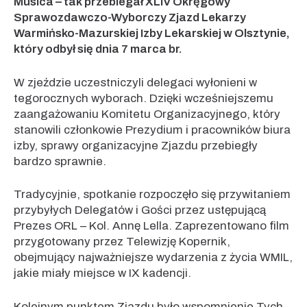
Musica – tak przebiegał XLIV Okręgowy
Sprawozdawczo-Wyborczy Zjazd Lekarzy
Warmińsko-Mazurskiej Izby Lekarskiej w Olsztynie,
który odbył się dnia 7 marca br.
W zjeździe uczestniczyli delegaci wyłonieni w
tegorocznych wyborach. Dzięki wcześniejszemu
zaangażowaniu Komitetu Organizacyjnego, który
stanowili członkowie Prezydium i pracowników biura
izby, sprawy organizacyjne Zjazdu przebiegły
bardzo sprawnie.
Tradycyjnie, spotkanie rozpoczęło się przywitaniem
przybyłych Delegatów i Gości przez ustępującą
Prezes ORL – Kol. Annę Lella. Zaprezentowano film
przygotowany przez Telewizję Kopernik,
obejmujący najważniejsze wydarzenia z życia WMIL,
jakie miały miejsce w IX kadencji.
Kolejnym punktem Zjazdu było wspomnienie Tych,