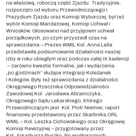
na właściwą, roboczą część Zjazdu. Tradycyjnie,
rozpoczęto od wyboru Przewodniczącego i
Prezydium Zjazdu oraz Komisji Wyborczej, był też
wybór Komisji Mandatowej, Komisji Uchwał i
Wniosków. Głosowano nad przyjęciem uchwał
porządkowych, po czym przyszedł czas na
sprawozdania – Prezes WMIL Kol. Anna Lella
przedstawiła podsumowanie działalności naszej
izby w roku ubiegłym oraz podczas całej IX kadencji
– zarówno kwestie formalne, jak i wydarzenia
„po godzinach” służące integracji Koleżanek
i Kolegów. Były też sprawozdania z działalności:
Okręgowego Rzecznika Odpowiedzialności
Zawodowej Kol. Jarosława Abramczyka,
Okręgowego Sądu Lekarskiego, którego
Przewodniczącym jest Kol. Piotr Niemier, raport
finansowy przedstawiony przez Skarbnika ORL
WMIL – Kol. Leszka Cichowskiego oraz Okręgowej
Komisji Rewizyjnej – przygotowany przez
Kol. Arkadiusza Pyszko. Po wygłoszonych