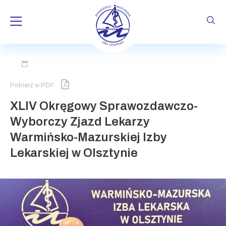
Skip
to
Pobierz w PDF
content
XLIV Okręgowy Sprawozdawczo-
Wyborczy Zjazd Lekarzy
Warmińsko-Mazurskiej Izby
Lekarskiej w Olsztynie